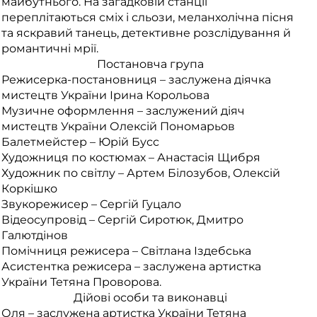
майбутнього. На загадковій станції
переплітаються сміх і сльози, меланхолічна пісня
та яскравий танець, детективне розслідування й
романтичні мрії.
Постановча група
Режисерка-постановниця – заслужена діячка
мистецтв України Ірина Корольова
Музичне оформлення – заслужений діяч
мистецтв України Олексій Пономарьов
Балетмейстер – Юрій Бусс
Художниця по костюмах – Анастасія Щибря
Художник по світлу – Артем Білозубов, Олексій
Коркішко
Звукорежисер – Сергій Гуцало
Відеосупровід – Сергій Сиротюк, Дмитро
Галютдінов
Помічниця режисера – Світлана Іздебська
Асистентка режисера – заслужена артистка
України Тетяна Проворова.
Дійові особи та виконавці
Оля – заслужена артистка України Тетяна