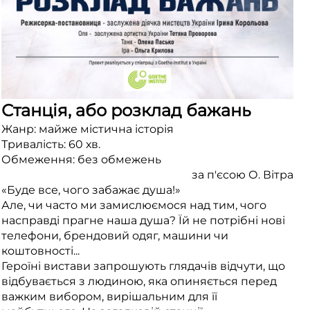
Станція, або розклад бажань
Жанр: майже містична історія
Тривалість: 60 хв.
Обмеження: без обмежень
за п'єсою О. Вітра
«Буде все, чого забажає душа!»
Але, чи часто ми замислюємося над тим, чого
насправді прагне наша душа? Їй не потрібні нові
телефони, брендовий одяг, машини чи
коштовності...
Героїні вистави запрошують глядачів відчути, що
відбувається з людиною, яка опиняється перед
важким вибором, вирішальним для її