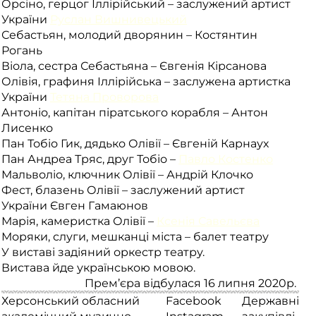
Орсіно, герцог Іллірійський –
заслужений артист
України
Руслан Вишнивецький
Себаст
ь
ян, молодий дворянин – Костянтин
Рогань
Віола, сестра Себастьяна – Євгенія Кірсанова
Олівія, графиня Іллірійська –
заслужена артистка
України
Тетяна Проворова
Антоніо, капітан піратського корабля – Антон
Лисенко
Пан Тобіо Гик, дядько Олівії –
Євгеній Карнаух
Пан Андреа Тряс, друг Тобіо –
Павло Костенко
Мальволіо, ключник Олівії – Андрій Клочко
Фест, блазень Олівії –
заслужений артист
України
Євген Гамаюнов
Марія, камеристка Олівії –
Ксенія Савельєва
Моряки, слуги, мешканці міста – балет театру
У виставі задіяний оркестр театру.
Вистава йде українською мовою.
Прем’єра відбулася 16 липня 2020р.
Херсонський обласний
Facebook
Державні