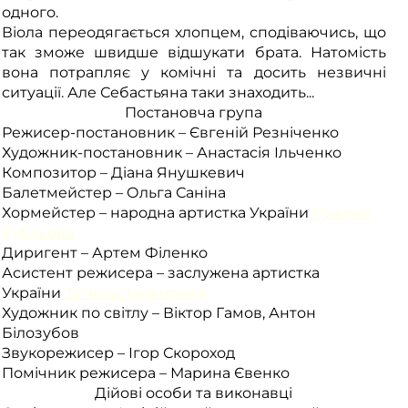
одного.
Віола переодягається хлопцем, сподіваючись, що
так зможе швидше відшукати брата. Натомість
вона потрапляє у комічні та досить незвичні
ситуації. Але Себастьяна таки знаходить...
Постановча група
Режисер-постановник – Євгеній Резніченко
Художник-постановник – Анастасія Ільченко
Композитор – Діана Янушкевич
Балетмейстер – Ольга Саніна
Хормейстер –
народна
артистка України
Ружена
Рубльова
Диригент – Артем Філенко
Асистент режисера –
заслужена артистка
України
Тетяна Проворова
Художник по світлу – Віктор Гамов, Антон
Білозубов
Звукорежисер – Ігор Скороход
Помічник режисера – Марина Євенко
Дійові особи та виконавці