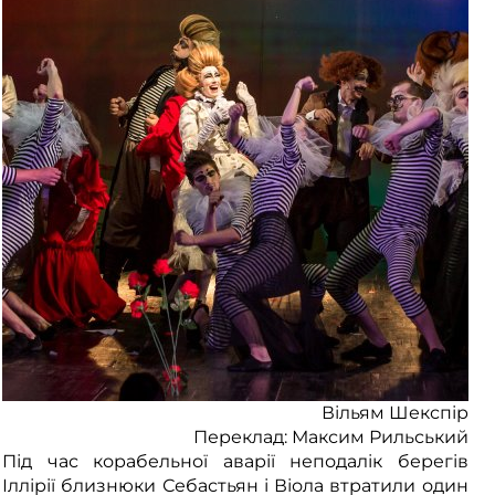
Вільям Шекспір
Переклад: Максим Рильський
Під час корабельної аварії неподалік берегів
Іллірії близнюки Себастьян і Віола втратили один