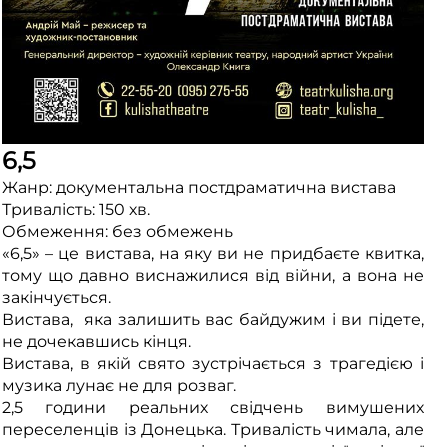
6,5
Жанр: документальна постдраматична вистава
Тривалість: 150 хв.
Обмеження: без обмежень
«6,5» – це вистава, на яку ви не придбаєте квитка,
тому що давно виснажилися від війни, а вона не
закінчується.
Вистава, яка залишить вас байдужим і ви підете,
не дочекавшись кінця.
Вистава, в якій свято зустрічається з трагедією і
музика лунає не для розваг.
2,5 години реальних свідчень вимушених
переселенців із Донецька. Тривалість чимала, але