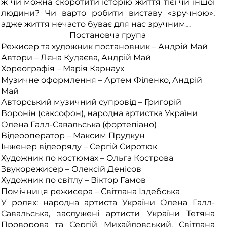
ж чи можна скоротити історію життя тієї чи іншої
людини? Чи варто робити виставу «зручною»,
адже життя нечасто буває для нас зручним…
Постановча група
Режисер та художник постановник – Андрій Май
Автори – Лєна Кудаєва, Андрій Май
Хореографія – Марія Карнаух
Музичне оформлення – Артем Філенко, Андрій
Май
Авторський музичний супровід – Григорій
Воронін (саксофон), народна артистка України
Олена Галл-Савальська (фортепіано)
Відеооператор – Максим Прудкун
Інженер відеоряду – Сергій Сиротюк
Художник по костюмах – Ольга Кострова
Звукорежисер – Олексій Денісов
Художник по світлу – Віктор Гамов
Помічниця режисера – Світлана Іздебська
У ролях: народна артиста України Олена Галл-
Савальська, заслужені артисти України Тетяна
Проворова та Сергій Михайловський, Світлана