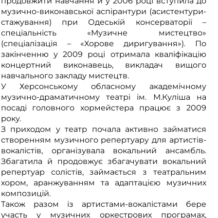
продовжити навчання й у 2006 році вступила до
музично-виконавської аспірантури (асистентури-
стажування) при Одеській консерваторії –
спеціальність «Музичне мистецтво»
(спеціалізація – «Хорове диригування»). По
закінченню у 2009 році отримала кваліфікацію
концертний виконавець, викладач вищого
навчального закладу мистецтв.
У Херсонському обласному академічному
музично-драматичному театрі ім. М.Куліша на
посаді головного хормейстера працює з 2009
року.
З приходом у театр почала активно займатися
створенням музичного репертуару для артистів-
вокалістів, організувала вокальний ансамбль.
Збагатила й продовжує збагачувати вокальний
репертуар солістів, займається з театральним
хором, аранжуванням та адаптацією музичних
композицій.
Також разом із артистами-вокалістами бере
участь у музичних оркестрових програмах,