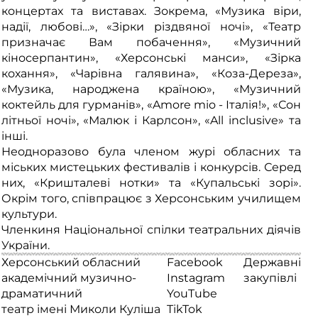
концертах та виставах. Зокрема, «Музика віри,
надії, любові…», «Зірки різдвяної ночі», «Театр
призначає Вам побачення», «Музичний
кіносерпантин», «Херсонські манси», «Зірка
кохання», «Чарівна галявина», «Коза-Дереза»,
«Музика, народжена країною», «Музичний
коктейль для гурманів», «Amore mio - Італія!», «Сон
літньої ночі», «Малюк і Карлсон», «All inclusive» та
інші.
Неодноразово була членом журі обласних та
міських мистецьких фестивалів і конкурсів. Серед
них, «Кришталеві нотки» та «Купальські зорі».
Окрім того, співпрацює з Херсонським училищем
культури.
Членкиня Національної спілки театральних діячів
України.
Херсонський обласний
Facebook
Державні
академічний музично-
Instagram
закупівлі
драматичний
YouTube
театр імені Миколи Куліша
TikTok