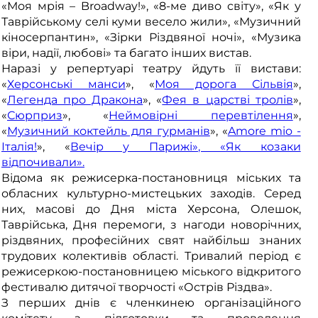
«Моя мрія – Broadway!», «8-ме диво світу», «Як у
Таврійському селі куми весело жили», «Музичний
кіносерпантин», «Зірки Різдвяної ночі», «Музика
віри, надії, любові» та багато інших вистав.
Наразі у репертуарі театру йдуть її вистави:
«
Херсонські манси
», «
Моя дорога Сільвія
»,
«
Легенда про Дракона
», «
Фея в царстві тролів
»,
«
Сюрприз
», «
Неймовірні перевтілення
»,
«
Музичний коктейль для гурманів
», «
Amore mio -
Італія!
», «
Вечір у Парижі», «
Як козаки
відпочивали
».
Відома як режисерка-постановниця міських та
обласних культурно-мистецьких заходів. Серед
них, масові до Дня міста Херсона, Олешок,
Таврійська, Дня перемоги, з нагоди новорічних,
різдвяних, професійних свят найбільш знаних
трудових колективів області. Тривалий період є
режисеркою-постановницею міського відкритого
фестивалю дитячої творчості «Острів Різдва».
З перших днів є членкинею організаційного