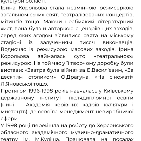
культури області.
Ірина Корольова стала незмінною режисеркою
загальноміських свят, театралізованих концертів,
мітингів тощо. Маючи неабиякий літературний
хист, вона була й авторкою сценаріїв цих заходів,
серед яких згодом з’явилися свята на міському
стадіоні із залученням тисяч виконавців.
Водночас із режисурою масових заходів, Ірина
Корольова займалась суто «театральною»
режисурою. На той час у її творчому доробку були
вистави: «Завтра була війна» за Б.Васил’євим, «За
десятим столиком» О.Драгуна, «На сіножаті»
Л.Яновської тощо.
Протягом 1996-1998 років навчалась у Київському
державному інституті післядипломної освіти
(нині – Академія керівних кадрів культури і
мистецтв), де освоїла менеджмент невиробничої
сфери.
У 1998 році перейшла на роботу до Херсонського
обласного академічного музично-драматичного
театру ім. М.Куліша. Працювала на посадах