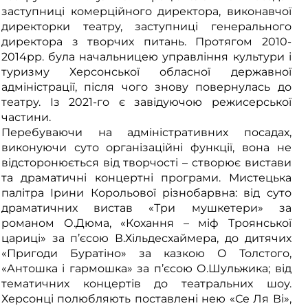
заступниці комерційного директора, виконавчої
директорки театру, заступниці генерального
директора з творчих питань. Протягом 2010-
2014рр. була начальницею управління культури і
туризму Херсонської обласної державної
адміністрації, після чого знову повернулась до
театру. Із 2021-го є завідуючою режисерської
частини.
Перебуваючи на адміністративних посадах,
виконуючи суто організаційні функції, вона не
відсторонюється від творчості – створює вистави
та драматичні концертні програми. Мистецька
палітра Ірини Корольової різнобарвна: від суто
драматичних вистав «Три мушкетери» за
романом О.Дюма, «Кохання – міф Троянської
цариці» за п’єсою В.Хільдесхаймера, до дитячих
«Пригоди Буратіно» за казкою О Толстого,
«Антошка і гармошка» за п’єсою О.Шульжика; від
тематичних концертів до театральних шоу.
Херсонці полюбляють поставлені нею «Се Ля Ві»,