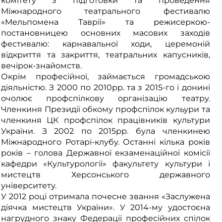
комітету з підготовки та проведення
Міжнародного театрального фестивалю
«Мельпомена Таврії» та режисеркою-
постановницею основних масових заходів
фестивалю: карнавальної ходи, церемоній
відкриття та закриття, театральних капусників,
вечірок-знайомств.
Окрім професійної, займається громадською
діяльністю. З 2000 по 2010рр. та з 2015-го і донині
очолює профспілкову організацію театру.
Членкиня Президії обкому профспілок кульури та
членкиня ЦК профспілок працівників культури
України. З 2002 по 2015рр. була членкинею
Міжнародного Ротарі-клубу. Останні кілька років
років – голова Державної екзаменаційної комісії
кафедри «Культурології» факультету культури і
мистецтв Херсонського державного
університету.
У 2012 році отримала почесне звання «Заслужена
діячка мистецтв України». У 2014-му удостоєна
нагрудного знаку Федерації професійних спілок