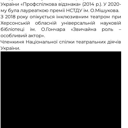
України «Профспілкова відзнака» (2014 р.). У 2020-
му була лауреаткою премії НСТДУ ім. О.Мішукова.
З 2018 року опікується інклюзивним театром при
Херсонській обласній універсальній науковій
бібліотеці ім. О.Гончара «Звичайна роль –
особливий актор».
Членкиня Національної спілки театральних діячів
України.