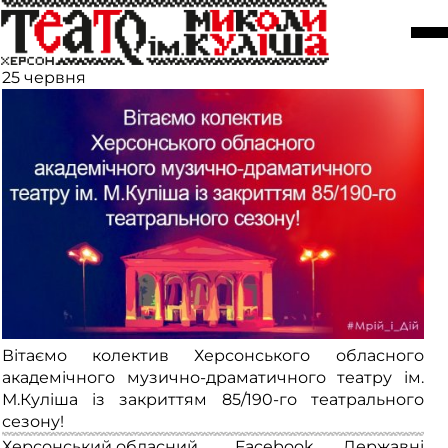
Вітаємо із закриттям ювілейного
сезону!
25 червня
Вітаємо колектив Херсонського обласного
академічного музично-драматичного театру ім.
М.Куліша із закриттям 85/190-го театрального
сезону!
Херсонський обласний
Facebook
Державні