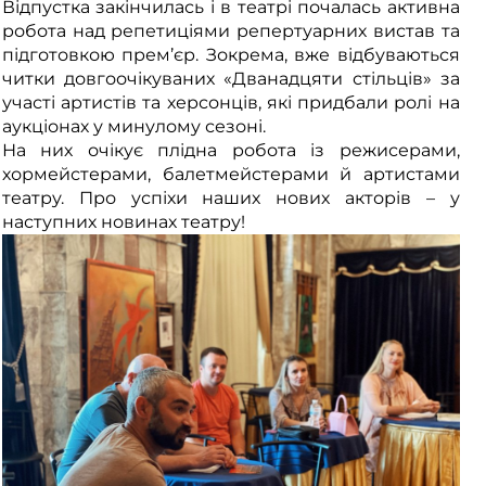
Відпустка закінчилась і в театрі почалась активна
робота над репетиціями репертуарних вистав та
підготовкою прем’єр. Зокрема, вже відбуваються
читки довгоочікуваних «Дванадцяти стільців» за
участі артистів та херсонців, які придбали ролі на
аукціонах у минулому сезоні.
На них очікує плідна робота із режисерами,
хормейстерами, балетмейстерами й артистами
театру. Про успіхи наших нових акторів – у
наступних новинах театру!