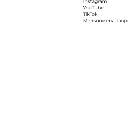
Instagram
YouTube
TikTok
Мельпомена Таврії