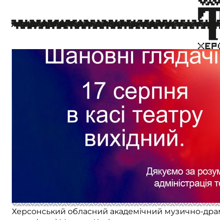
Увага, шановні глядачі!
16 серпня
АФІША
РЕПЕРТУАР
КОЛЕКТИВ
НОВИНИ
Херсонський обласний академічний музично-др