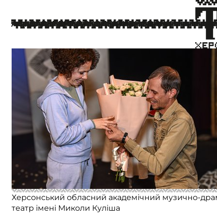
Зізнання після вистави
19 квітня
АФІША
РЕПЕРТУАР
КОЛЕКТИВ
НОВИНИ
Херсонський обласний академічний музично-др
театр імені Миколи Куліша