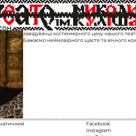
Сьогодні фінал вистави «Обережно - жінки!
Художник по світлу Артем Білозубов зробив 
завідувачці костюмерного цеху нашого театр
Бажаємо неймовірного щастя та вічного кох
аматичний
Facebook
Instagram