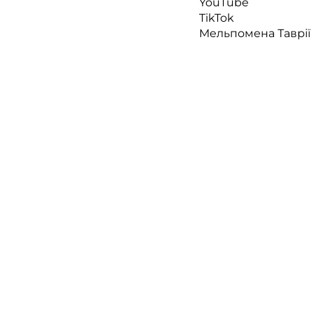
YouTube
TikTok
Мельпомена Таврії