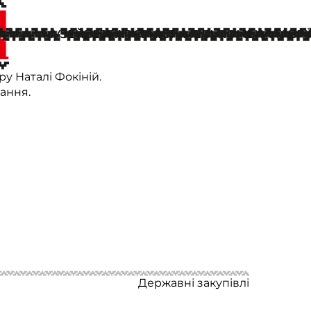
МУЗЕЙ
БЕЗБАР'ЄРНІСТЬ
МЕЛЬПОМЕНА ТАВРІЇ
» був неймовірно чуттєвим.
пропозицію руки та серця своїй коханій,
у Наталі Фокіній.
ання.
Державні закупівлі