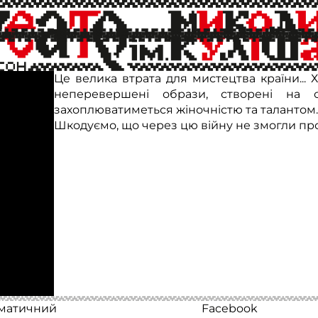
ик
Днями нас шокувала новина - у грудні піш
Генрієтта Пташник, яка тривалий час працюв
Це велика втрата для мистецтва країни... 
неперевершені образи, створені на 
захоплюватиметься жіночністю та талантом.
Шкодуємо, що через цю війну не змогли пров
аматичний
Facebook