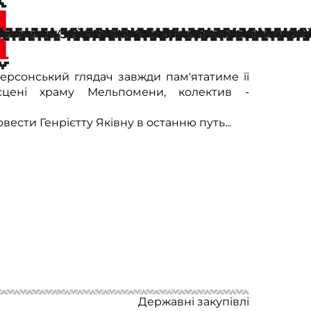
МУЗЕЙ
БЕЗБАР'ЄРНІСТЬ
МЕЛЬПОМЕНА ТАВРІЇ
ла у вічність заслужена артистка України
ала в нашому театрі.
Херсонський глядач завжди пам'ятатиме її
сцені храму Мельпомени, колектив -
ести Генрієтту Яківну в останню путь...
Державні закупівлі