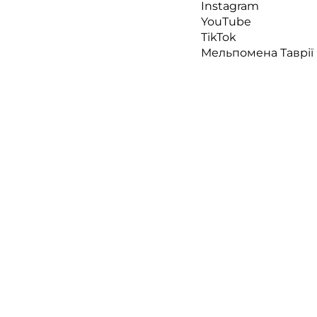
Instagram
YouTube
TikTok
Мельпомена Таврії