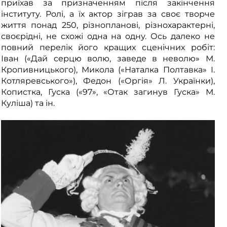
приїхав за призначенням після закінчення
інституту. Ролі, а їх актор зіграв за своє творче
життя понад 250, різнопланові, різнохарактерні,
своєрідні, не схожі одна на одну. Ось далеко не
повний перелік його кращих сценічних робіт:
Іван («Дай серцю волю, заведе в неволю» М.
Кропивницького), Микола («Наталка Полтавка» І.
Котляревського»), Федон («Оргія» Л. Українки),
Копистка, Гуска («97», «Отак загинув Гуска» М.
Куліша) та ін.