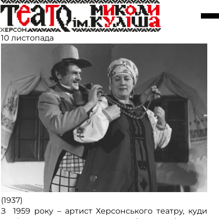
Особистості. Манойло Анатолій
Федорович
10 листопада
(1937)
З 1959 року – артист Херсонського театру, куди