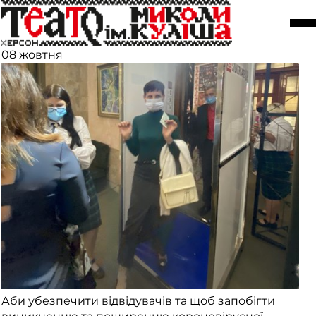
На вході до театру встановили
дезінфікуючу рамку
08 жовтня
Аби убезпечити відвідувачів та щоб запобігти