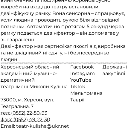
виникненню та поширенню короновірусної
хвороби на вході до театру встановили
дезінфікуючу рамку. Вона сенсорна – спрацьовує,
коли людина проводить рукою біля відповідної
позначки. Автоматично протягом 5 секунд через
рамку подається дезінфектор – він допомагає у
знезараженні.
Дезінфектор має сертифікат якості від виробника
та не шкідливий ні одягу, ні безпосередньо
людині.
Херсонський обласний
Facebook
Державні
академічний музично-
Instagram
закупівлі
драматичний
YouTube
театр імені Миколи Куліша
TikTok
Мельпомена
73000, м. Херсон, вул.
Таврії
Театральна, 7
тел: (0552) 22-50-93
факс:(0552) 49-22-30
Email:
teatr-kulisha@ukr.net