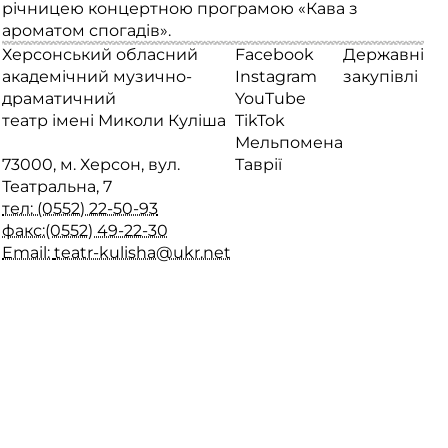
річницею концертною програмою «Кава з
ароматом спогадів».
Херсонський обласний
Facebook
Державні
академічний музично-
Instagram
закупівлі
драматичний
YouTube
театр імені Миколи Куліша
TikTok
Мельпомена
73000, м. Херсон, вул.
Таврії
Театральна, 7
тел: (0552) 22-50-93
факс:(0552) 49-22-30
Email:
teatr-kulisha@ukr.net