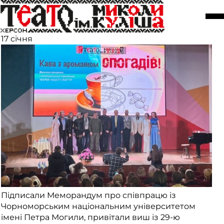
Меморандум із Чорноморським
університетом ім. П. Могили
17 січня
Підписали Меморандум про співпрацю із
Чорноморським національним університетом
імені Петра Могили, привітали виш із 29-ю