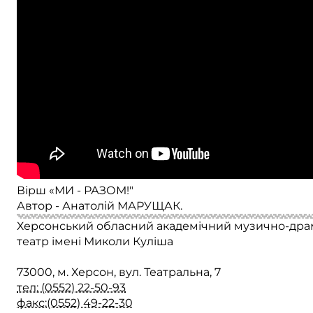
Вірш «МИ - РАЗОМ!"
Автор - Анатолій МАРУЩАК.
Херсонський обласний академічний музично-др
театр імені Миколи Куліша
73000, м. Херсон, вул. Театральна, 7
тел: (0552) 22-50-93
факс:(0552) 49-22-30