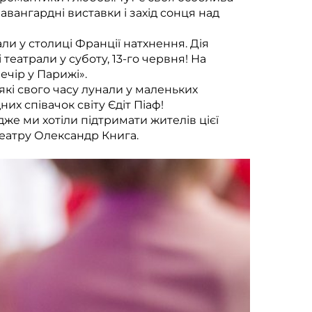
 авангардні виставки і захід сонця над
ли у столиці Франції натхнення. Дія
театрали у суботу, 13-го червня! На
чір у Парижі».
кі свого часу лунали у маленьких
их співачок світу Єдіт Піаф!
е ми хотіли підтримати жителів цієї
театру Олександр Книга.