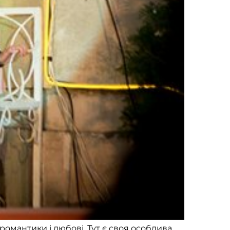
 романтики і любові. Тут є своя особлива