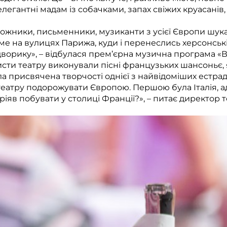
елегантні мадам із собачками, запах свіжих круасанів,
удожники, письменники, музиканти з усієї Європи шука
аме на вулицях Парижа, куди і перенеслись херсонські 
орику», – відбулася прем’єрна музична програма «Ве
сти театру виконували пісні французьких шансоньє, я
 присвячена творчості однієї з найвідоміших естрадн
атру подорожувати Європою. Першою була Італія, адж
ріяв побувати у столиці Франції?», – питає директор 