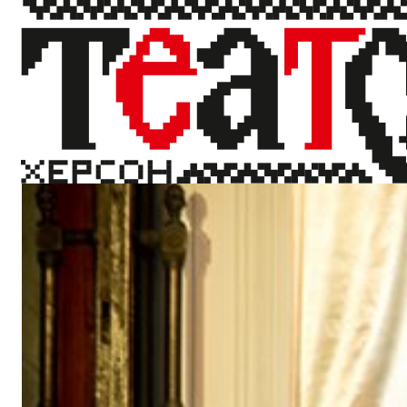
Херсонські театрали у Парижі по
14 червня