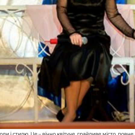
ди і стилю. Це – вічно квітуче, грайливе місто, повне