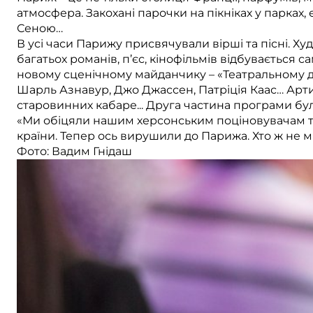
атмосфера. Закохані парочки на пікніках у парках, 
Сеною…
В усі часи Парижу присвячували вірші та пісні. Х
багатьох романів, п’єс, кінофільмів відбувається с
новому сценічному майданчику – «Театральному дв
Шарль Азнавур, Джо Джассен, Патріція Каас… Арти
старовинних кабаре... Друга частина програми була
«Ми обіцяли нашим херсонським поціновувачам те
країни. Тепер ось вирушили до Парижа. Хто ж не м
Фото: Вадим Гнідаш