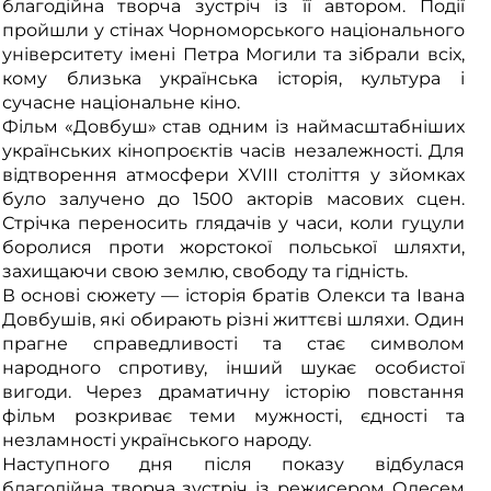
благодійна творча зустріч із її автором. Події
пройшли у стінах
Чорноморського національного
університету імені Петра Могили
та зібрали всіх,
кому близька українська історія, культура і
сучасне національне кіно.
Фільм «Довбуш» став одним із наймасштабніших
українських кінопроєктів часів незалежності. Для
відтворення атмосфери XVIII століття у зйомках
було залучено до 1500 акторів масових сцен.
Стрічка переносить глядачів у часи, коли гуцули
боролися проти жорстокої польської шляхти,
захищаючи свою землю, свободу та гідність.
В основі сюжету — історія братів Олекси та Івана
Довбушів, які обирають різні життєві шляхи. Один
прагне справедливості та стає символом
народного спротиву, інший шукає особистої
вигоди. Через драматичну історію повстання
фільм розкриває теми мужності, єдності та
незламності українського народу.
Наступного дня після показу відбулася
благодійна творча зустріч із режисером Олесем