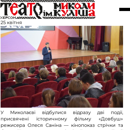
«Довбуш» у Миколаєві: кінопоказ
і творча зустріч
25 квітня
У Миколаєві відбулися відразу дві події,
присвячені історичному фільму «
Довбуш»
режисера
Олеся Саніна
— кінопоказ стрічки та