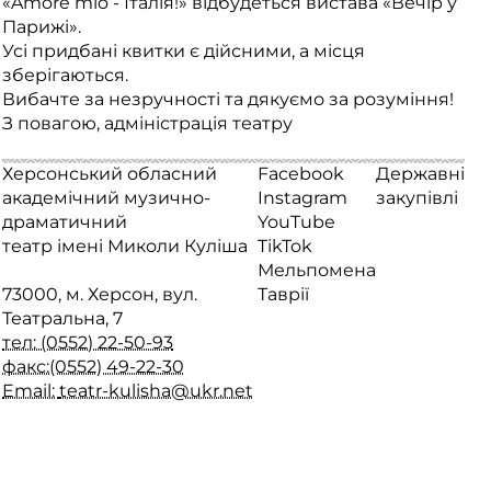
«Amore mio - Італія!» відбудеться вистава «Вечір у
Парижі».
Усі придбані квитки є дійсними, а місця
зберігаються.
Вибачте за незручності та дякуємо за розуміння!
З повагою, адміністрація театру
Херсонський обласний
Facebook
Державні
академічний музично-
Instagram
закупівлі
драматичний
YouTube
театр імені Миколи Куліша
TikTok
Мельпомена
73000, м. Херсон, вул.
Таврії
Театральна, 7
тел: (0552) 22-50-93
факс:(0552) 49-22-30
Email:
teatr-kulisha@ukr.net