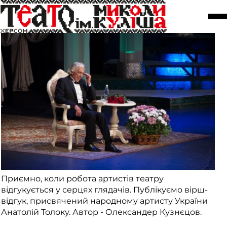
Вірш-посвята Анатолію Толоку.
18 серпня
Приємно, коли робота артистів театру
відгукується у серцях глядачів. Публікуємо вірш-
відгук, присвячений народному артисту України
Анатолій Толоку. Автор - Олександер Кузнєцов.