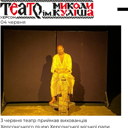
Вихованцям обласного ліцею
показали «Юду»
04 червня
3 червня театр приймав вихованців
Херсонського ліцею Херсонської міської ради.