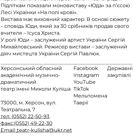
Підліткам показали моновиставу «Юда» за п’єсою
Лесі Українки «На полі крові».
Вистава має виховний характер. В основі сюжету
– сповідь Юди, який за 30 срібників продав свого
вчителя – Ісуса Христа.
У ролі Юди – заслужений артист України Сергій
Михайловський. Режисер вистави – заслужений
діяч мистецтв України Сергій Павлюк.
Херсонський обласний
Facebook
Державні
академічний музично-
Instagram
закупівлі
драматичний
YouTube
театр імені Миколи Куліша
TikTok
Мельпомена
73000, м. Херсон, вул.
Таврії
Театральна, 7
тел: (0552) 22-50-93
факс:(0552) 49-22-30
Email:
teatr-kulisha@ukr.net