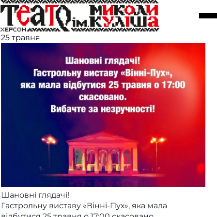
Увага! Гастрольну виставу "Вінні-
Пух" скасовано!
25 травня
Шановні глядачі!
Гастрольну виставу «Вінні-Пух», яка мала
відбутися 25 травня о 17:00 скасовано.