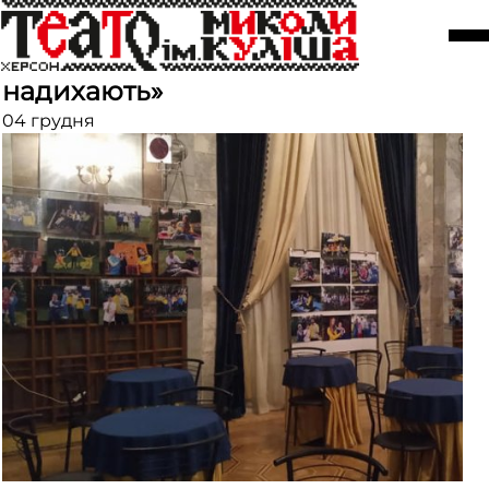
У театрі представили
благодійний фотопроєкт «Ті, що
надихають»
04 грудня