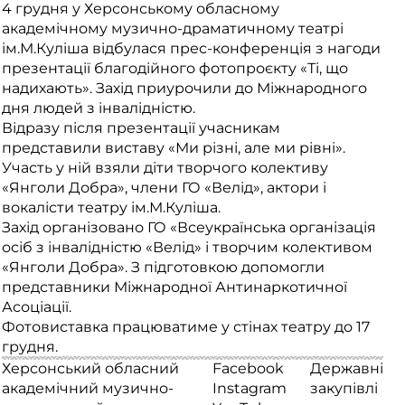
4 грудня у Херсонському обласному
академічному музично-драматичному театрі
ім.М.Куліша відбулася прес-конференція з нагоди
презентації благодійного фотопроєкту «Ті, що
надихають». Захід приурочили до Міжнародного
дня людей з інвалідністю.
Відразу після презентації учасникам
представили виставу «Ми різні, але ми рівні».
Участь у ній взяли діти творчого колективу
«Янголи Добра», члени ГО «Велід», актори і
вокалісти театру ім.М.Куліша.
Захід організовано ГО «Всеукраїнська організація
осіб з інвалідністю «Велід» і творчим колективом
«Янголи Добра». З підготовкою допомогли
представники Міжнародної Антинаркотичної
Асоціації.
Фотовиставка працюватиме у стінах театру до 17
грудня.
Херсонський обласний
Facebook
Державні
академічний музично-
Instagram
закупівлі