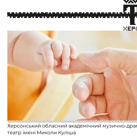
У театральній родині Михайловс
25 червня
АФІША
РЕПЕРТУАР
КОЛЕКТИВ
НОВИНИ
Херсонський обласний академічний музично-др
театр імені Миколи Куліша