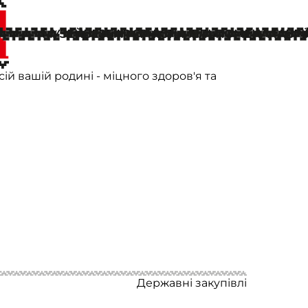
МУЗЕЙ
БЕЗБАР'ЄРНІСТЬ
МЕЛЬПОМЕНА ТАВРІЇ
я Михайловського та головну
йловську з народженням донечки!!!
ій вашій родині - міцного здоров'я та
Державні закупівлі