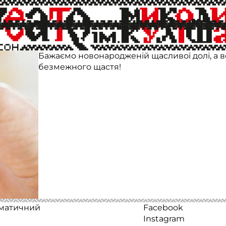
ьких поповнення!
Вітаємо заслуженого артиста України Сергі
хормейстерку театру Валерію Мавріді-Миха
Бажаємо новонародженій щасливої долі, а вс
безмежного щастя!
аматичний
Facebook
Instagram