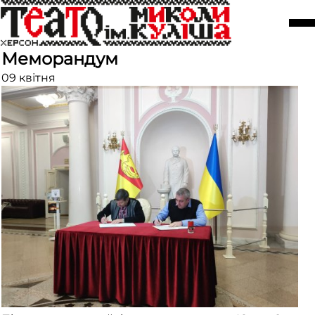
Театри Херсона та
Кропивницького підписали
Меморандум
09 квітня