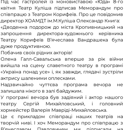
Під час гастролей із моновиставою «Юда» 8-го
квітня Театр Куліша підписав Меморандум про
співпрацю з Театром Корифеїв. Про це повідомив
директор ХОАМДТ ім.М.Куліша Олександр Книга:
«Дводенна подорож до міста Кропивницький на
запрошення директора-художнього керівника
Театру Корифеїв В’ячеслава Вандрашека була
дуже продуктивною.
Побачив своїх рідних акторів!
Олена Галл-Савальська вперше за рік війни
вийшла на сцену славетного театру в програмі
«Украіна понад усе» і, як завжди, глядачі зустріли
актрису шаленими оплесками.
Надзвичайно чуттєва програма вечора не
залишала нікого в залі байдужим.
У програмі вечора був задіяний і актор нашого
театру Сергій Михайловський, і головний
хормейстер Валерія Мавріді-Михайловська.
Це є прикладом співпраці наших театрів на
творчій ниві. І хоч Меморандум про співпрацю з
В’ячеславом Павловичем ми підписали на