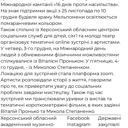
Міжнародної кампанії «16 днів проти насильства».
На знак підтримки акції з 25 листопада по 10
грудня будівля храму Мельпомени освітлюється
помаранчевим кольором.
Також спільно із Херсонський обласним центром
соціальних служб для дітей, сім’ї та молоді театр
організовує тематичні online зустрічі з артистами.
У четвер, 3-го грудня, на Міжнародний день
людей з обмеженими фізичними можливостями
спілкувалися із Віталієм Проньком. У п'ятницю, 4-
го грудня, - із Миколою Степаненком.
Локацією для зустрічей стала платформа zoom.
Артисти розповідали історії з життя, говорили
про те, як привертати увагу до соціальних
проблем завдяки мистецтву. Також під час
зустрічей ми транслювали уривки із вистав та
тематичні короткометражні фільми, в яких задіяні
Віталій Пронько та Микола Степаненко.
Херсонський обласний
Facebook
Державні
академічний музично-
Instagram
закупівлі