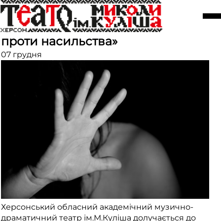
Театр долучається до
Міжнародної кампанії «16 днів
проти насильства»
07 грудня
Херсонський обласний академічний музично-
драматичний театр ім.М.Куліша долучається до