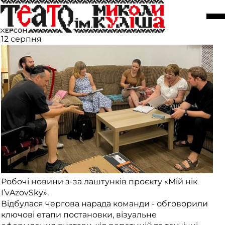
Робочі новини з-за лаштунків
проєкту «Мій нік I’vAzovSky»
12 серпня
Робочі новини з-за лаштунків проєкту «Мій нік
I’vAzovSky».
Відбулася чергова нарада команди - обговорили
ключові етапи постановки, візуальне