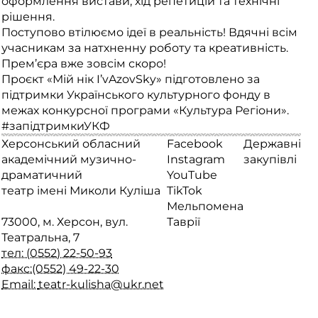
оформлення вистави, хід репетицій та технічні
рішення.
Поступово втілюємо ідеї в реальність! Вдячні всім
учасникам за натхненну роботу та креативність.
Прем’єра вже зовсім скоро!
Проєкт «Мій нік I’vAzovSky» підготовлено за
підтримки Українського культурного фонду в
межах конкурсної програми «Культура Регіони».
#запідтримкиУКФ
Херсонський обласний
Facebook
Державні
академічний музично-
Instagram
закупівлі
драматичний
YouTube
театр імені Миколи Куліша
TikTok
Мельпомена
73000, м. Херсон, вул.
Таврії
Театральна, 7
тел: (0552) 22-50-93
факс:(0552) 49-22-30
Email:
teatr-kulisha@ukr.net