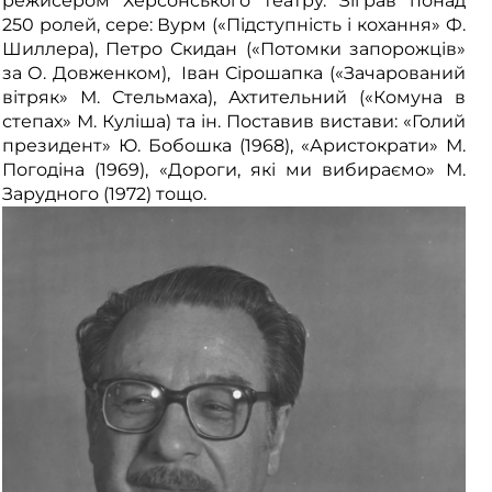
режисером Херсонського театру. Зіграв понад
250 ролей, сере: Вурм («Підступність і кохання» Ф.
Шиллера), Петро Скидан («Потомки запорожців»
за О. Довженком), Іван Сірошапка («Зачарований
вітряк» М. Стельмаха), Ахтительний («Комуна в
степах» М. Куліша) та ін. Поставив вистави: «Голий
президент» Ю. Бобошка (1968), «Аристократи» М.
Погодіна (1969), «Дороги, які ми вибираємо» М.
Зарудного (1972) тощо.