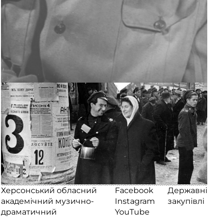
Херсонський обласний
Facebook
Державні
академічний музично-
Instagram
закупівлі
драматичний
YouTube