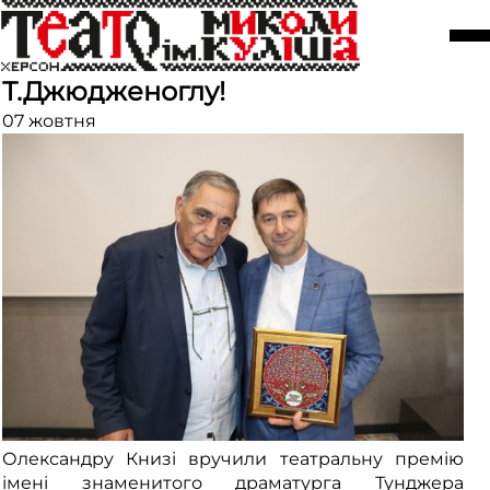
Олександру Книзі вручили
театральну премію ім.
Т.Джюдженоглу!
07 жовтня
Олександру Книзі вручили театральну премію
імені знаменитого драматурга Тунджера