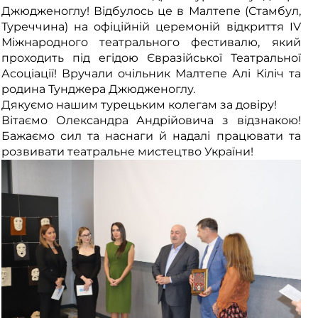
Джюдженоглу! Відбулось це в Малтепе (Стамбул,
Туреччина) на офіційній церемоній відкриття IV
Міжнародного театрального фестивалю, який
проходить під егідою Євразійської Театральної
Асоціації! Вручали очільник Малтепе Алі Кіліч та
родина Тунджера Джюдженоглу.
Дякуємо нашим турецьким колегам за довіру!
Вітаємо Олександра Андрійовича з відзнакою!
Бажаємо сил та наснаги й надалі працювати та
розвивати театральне мистецтво України!