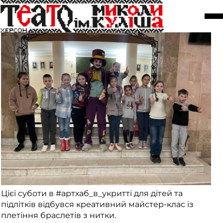
Майстер-класи в артхабі
30 квітня
Цієї суботи в #артхаб_в_укритті для дітей та
підлітків відбувся креативний майстер-клас із
плетіння браслетів з нитки.