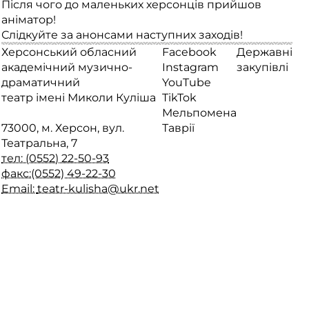
Після чого до маленьких херсонців прийшов
аніматор!
Слідкуйте за анонсами наступних заходів!
Херсонський обласний
Facebook
Державні
академічний музично-
Instagram
закупівлі
драматичний
YouTube
театр імені Миколи Куліша
TikTok
Мельпомена
73000, м. Херсон, вул.
Таврії
Театральна, 7
тел: (0552) 22-50-93
факс:(0552) 49-22-30
Email:
teatr-kulisha@ukr.net