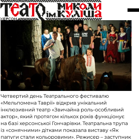
«Мельпомена Таврії». День 4
14 вересня
Четвертий день Театрального фестивалю
«Мельпомена Таврії» відкрив унікальний
інклюзивний театр «Звичайна роль-особливий
актор», який протягом кількох років функціонує
на базі херсонської Гончарівки. Театральна трупа
із «сонячними» дітками показала виставу «Як
папуги стали кольоровими». Режисер – заступник