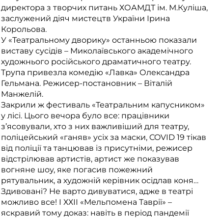
директора з творчих питань ХОАМДТ ім. М.Куліша,
заслужений діяч мистецтв України Ірина
Корольова.
У «Театральному дворику» останньою показали
виставу сусідів – Миколаївського академічного
художнього російського драматичного театру.
Трупа привезла комедію «Лавка» Олександра
Гельмана. Режисер-постановник – Віталій
Манжелій.
Закрили ж фестиваль «Театральним капусником»
у лісі. Цього вечора було все: працівники
з’ясовували, хто з них важливіший для театру,
поліцейський «ганяв» усіх за маски, COVID 19 тікав
від поліції та танцював із присутніми, режисер
відстрілював артистів, артист же показував
вогняне шоу, яке погасив пожежний
рятувальник, а художній керівник осідлав коня…
Здивовані? Не варто дивуватися, адже в театрі
можливо все! І ХХІІ «Мельпомена Таврії» –
яскравий тому доказ: навіть в період пандемії