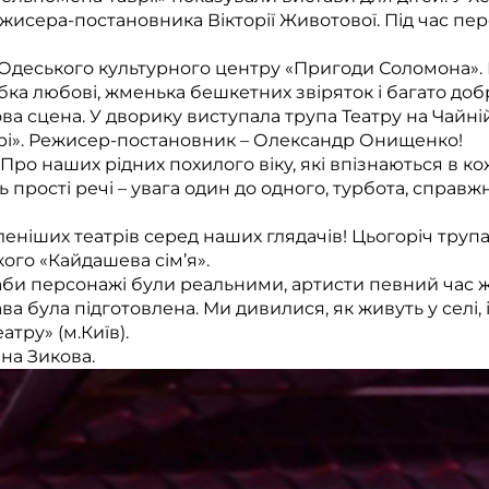
режисера-постановника Вікторії Животової. Під час п
 Одеського культурного центру «Пригоди Соломона»
рібка любові, жменька бешкетних звіряток і багато д
ова сцена. У дворику виступала трупа Театру на Чайні
тарі». Режисер-постановник – Олександр Онищенко!
Про наших рідних похилого віку, які впізнаються в кож
рості речі – увага один до одного, турбота, справжн
еніших театрів серед наших глядачів! Цьогоріч трупа
ого «Кайдашева сім’я».
и персонажі були реальними, артисти певний час жили
ава була підготовлена. Ми дивилися, як живуть у селі, 
тру» (м.Київ).
на Зикова.