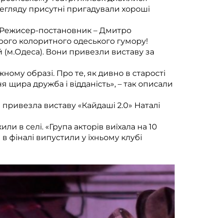
ерегляду присутні пригадували хороші
. Режисер-постановник – Дмитро
оброго колоритного одеського гумору!
й (м.Одеса). Вони привезли виставу за
ному образі. Про те, як дивно в старості
я щира дружба і відданість», – так описали
 привезла виставу «Кайдаші 2.0» Наталі
 в селі. «Група акторів виїхала на 10
і в фіналі випустили у їхньому клубі