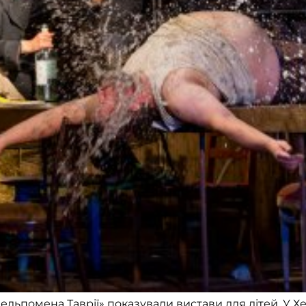
ельпомена Таврії» показували вистави для дітей. У 