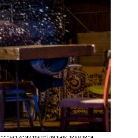
Херсонському театрі ляльок дивилися