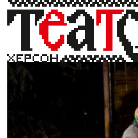
«Мельпомена Таврії». День 3
13 вересня