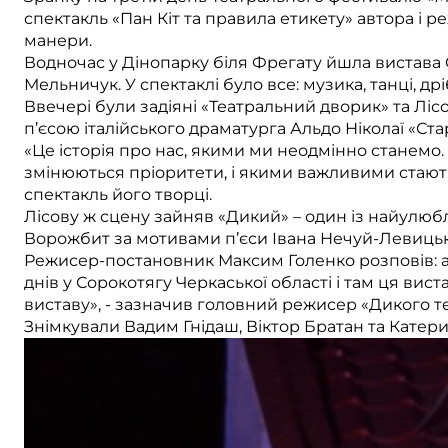
спектакль «Пан Кіт та правила етикету» автора і 
манери.
Водночас у Дінопарку біля Фрегату йшла вистава
Мельничук. У спектаклі було все: музика, танці, д
Ввечері були задіяні «Театральний дворик» та Ліс
п’єсою італійського драматурга Альдо Ніколаї «С
«Це історія про нас, якими ми неодмінно станемо. 
змінюються пріоритети, і якими важливими стають п
спектакль його творці.
Лісову ж сцену зайняв «Дикий» – один із найулюбл
Ворожбит за мотивами п’єси Івана Нечуй-Левицьк
Режисер-постановник Максим Голенко розповів: аб
днів у Сорокотягу Черкаської області і там ця вист
виставу», - зазначив головний режисер «Дикого теа
Знімкували Вадим Гнідаш, Віктор Братан та Катери