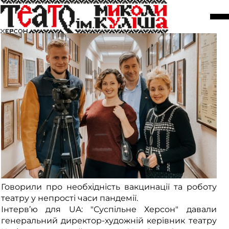
Інтерв'ю для ЗМІ та... не про свято
16 листопада
Говорили про необхідність вакцинації та роботу
театру у непрості часи пандемії.
Інтерв’ю для UA: "Суспільне Херсон" давали
генеральний директор-художній керівник театру