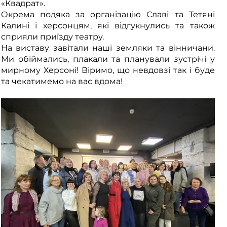
«Квадрат».
Окрема подяка за організацію Славі та Тетяні
Калині і херсонцям, які відгукнулись та також
сприяли приїзду театру.
На виставу завітали наші земляки та вінничани.
Ми обіймались, плакали та планували зустрічі у
мирному Херсоні! Віримо, що невдовзі так і буде
та чекатимемо на вас вдома!