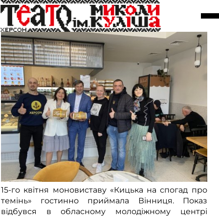
Гастролі у Вінниці
17 квітня
15-го квітня моновиставу «Кицька на спогад про
темінь» гостинно приймала Вінниця. Показ
відбувся в обласному молодіжному центрі