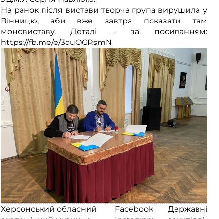
На ранок після вистави творча група вирушила у
Вінницю, аби вже завтра показати там
моновиставу. Деталі – за посиланням:
https://fb.me/e/3ouOGRsmN
Херсонський обласний
Facebook
Державні