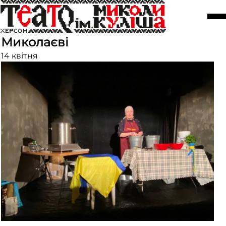
Гастролі моновистави «Кицька
на спогад про темінь» у
Миколаєві
14 квітня