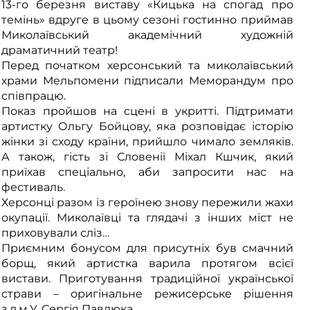
13-го березня виставу «Кицька на спогад про
темінь» вдруге в цьому сезоні гостинно приймав
Миколаївський академічний художній
драматичний театр!
Перед початком херсонський та миколаївський
храми Мельпомени підписали Меморандум про
співпрацю.
Показ пройшов на сцені в укритті. Підтримати
артистку Ольгу Бойцову, яка розповідає історію
жінки зі сходу країни, прийшло чимало земляків.
А також, гість зі Словенії Міхал Кшчик, який
приїхав спеціально, аби запросити нас на
фестиваль.
Херсонці разом із героїнею знову пережили жахи
окупації. Миколаївці та глядачі з інших міст не
приховували сліз…
Приємним бонусом для присутніх був смачний
борщ, який артистка варила протягом всієї
вистави. Приготування традиційної української
страви – оригінальне режисерське рішення
з.д.м.У. Сергія Павлюка.