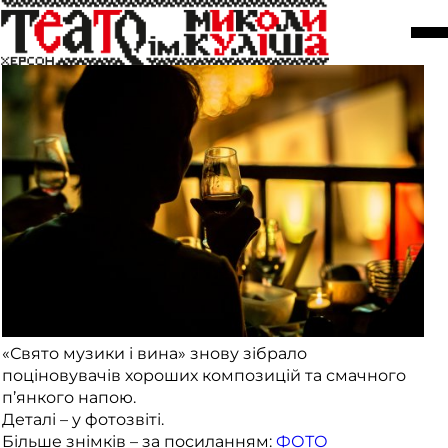
Фотозвіт із солодкого свята
03 грудня
«Свято музики і вина» знову зібрало
поціновувачів хороших композицій та смачного
п’янкого напою.
Деталі – у фотозвіті.
Більше знімків – за посиланням:
ФОТО