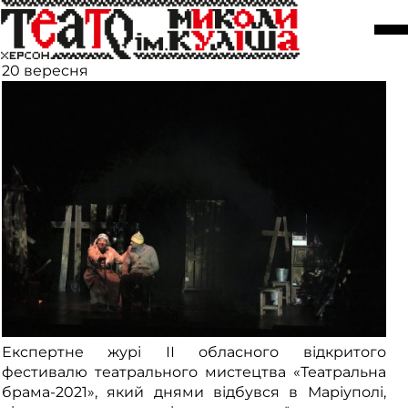
Артисти повернулись із
Маріуполя з нагородами!
20 вересня
Експертне журі ІІ обласного відкритого
фестивалю театрального мистецтва «Театральна
брама-2021», який днями відбувся в Маріуполі,