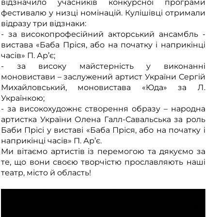
відзначило учасників конкурсної програми
фестивалю у низці номінацій. Кулішівці отримали
відразу три відзнаки:
- за високопрофесійний акторський ансамбль -
вистава «Баба Пріся, або на початку і наприкінці
часів» П. Ар’є;
- за високу майстерність у виконанні
моновистави – заслужений артист України Сергій
Михайловський, моновистава «Юда» за Л.
Українкою;
- за високохудожнє створення образу – народна
артистка України Олена Галл-Савальська за роль
Баби Прісі у виставі «Баба Пріся, або на початку і
наприкінці часів» П. Ар’є.
Ми вітаємо артистів із перемогою та дякуємо за
те, що вони своєю творчістю прославляють наші
театр, місто й область!